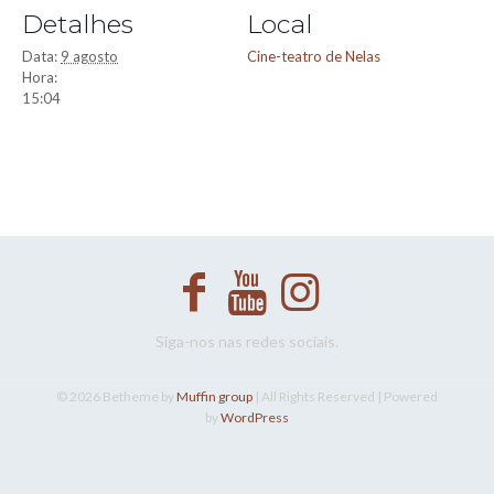
Detalhes
Local
Data:
9 agosto
Cine-teatro de Nelas
Hora:
15:04
Siga-nos nas redes sociais.
© 2026 Betheme by
Muffin group
| All Rights Reserved | Powered
by
WordPress