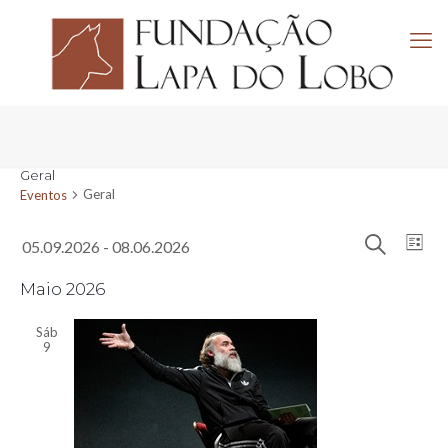
Geral
Geral
Eventos
Navega
Eventos
Nav
05.09.2026
 - 
08.06.2026
Lista
de
de
Pesquisar
Selecione
visu
pesquis
a
Maio 2026
de
e
data.
Eve
visuali
Sáb
9
de
Evento