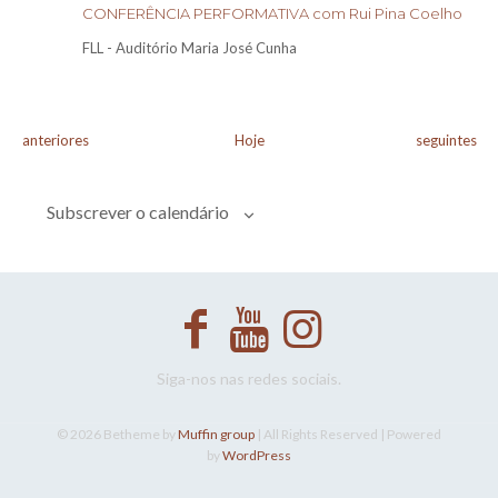
CONFERÊNCIA PERFORMATIVA com Rui Pina Coelho
FLL - Auditório Maria José Cunha
Eventos
Eventos
anteriores
Hoje
seguintes
Subscrever o calendário
Siga-nos nas redes sociais.
© 2026 Betheme by
Muffin group
| All Rights Reserved | Powered
by
WordPress