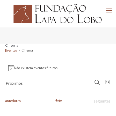
Cinema
Cinema
Eventos
Eventos
Não existem eventos futuros.
Aviso
Navega
Nav
Próximos
Lista
de
de
Pesquisar
Selecione
visu
pesquis
a
de
e
data.
Eve
Hoje
Eventos
Eventos
seguintes
anteriores
visuali
de