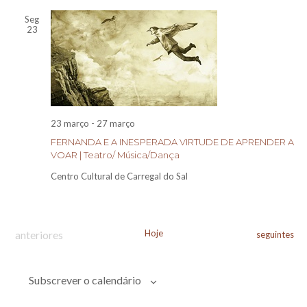
Seg
23
23 março
-
27 março
FERNANDA E A INESPERADA VIRTUDE DE APRENDER A
VOAR | Teatro/ Música/Dança
Centro Cultural de Carregal do Sal
Eventos
Hoje
anteriores
Eventos
seguintes
Subscrever o calendário