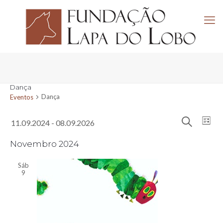
Dança
Dança
Eventos
Navega
Eventos
Nav
11.09.2024
 - 
08.09.2026
Lista
de
de
Pesquisar
Selecione
visu
pesquis
a
Novembro 2024
de
e
data.
Eve
visuali
Sáb
9
de
Evento