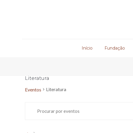
Início
Fundação
Literatura
Literatura
Eventos
Navegação
Eventos
Digite
de
a
palavra-
pesquisa
chave.