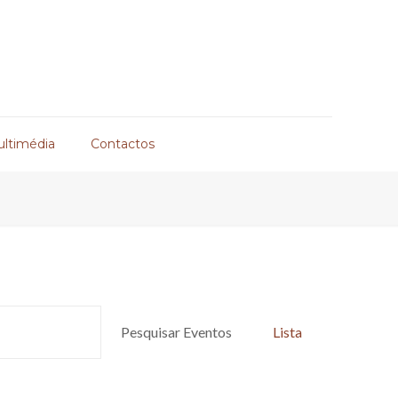
ultimédia
Contactos
Navegaç
Pesquisar Eventos
Lista
de
visualiza
de