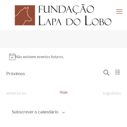
Eventos
Não existem eventos futuros.
Aviso
Navega
Nav
Próximos
Lista
de
de
Pesquisar
Selecione
visu
pesquis
a
de
e
data.
Eve
Eventos
Hoje
Eventos
anteriores
seguintes
visuali
de
Evento
Subscrever o calendário