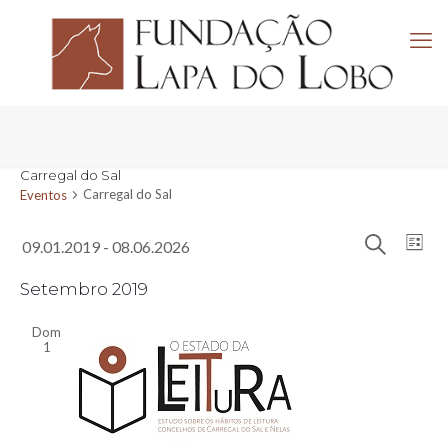
Carregal do Sal
Carregal do Sal
Eventos
Navega
Eventos
Nav
09.01.2019
 - 
08.06.2026
Lista
de
de
Pesquisar
Selecione
visu
pesquis
a
Setembro 2019
de
e
data.
Eve
visuali
Dom
1
de
Evento