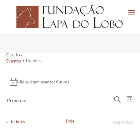
Estudos
Estudos
Eventos
Eventos
Não existem eventos futuros.
Aviso
Navega
Nav
Próximos
Lista
de
de
Pesquisar
Selecione
visu
pesquis
a
de
e
data.
Eve
Hoje
Eventos
Eventos
seguintes
anteriores
visuali
de