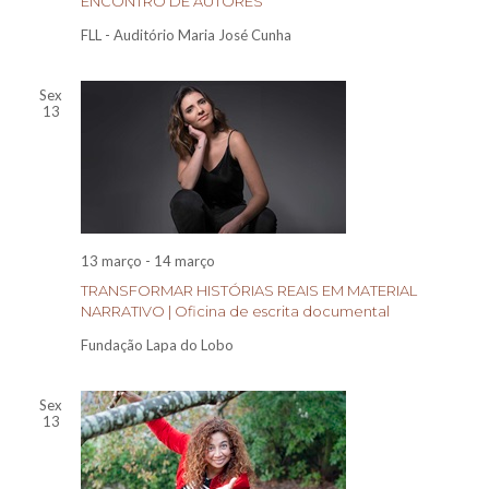
ENCONTRO DE AUTORES
FLL - Auditório Maria José Cunha
Sex
13
13 março
-
14 março
TRANSFORMAR HISTÓRIAS REAIS EM MATERIAL
NARRATIVO | Oficina de escrita documental
Fundação Lapa do Lobo
Sex
13