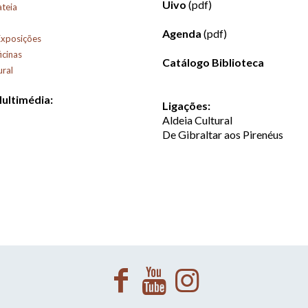
Uivo
(pdf)
ateia
Agenda
(pdf)
Exposições
icinas
Catálogo Biblioteca
ural
Multimédia:
Ligações:
Aldeia Cultural
De Gibraltar aos Pirenéus