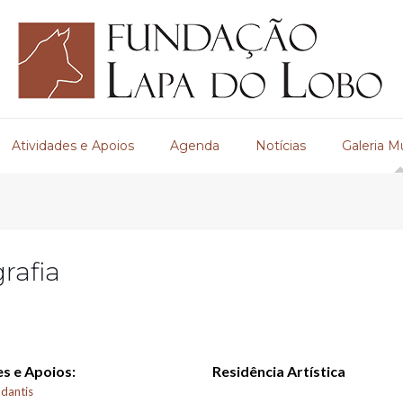
Atividades e Apoios
Agenda
Notícias
Galeria M
rafia
s e Apoios:
Residência Artística
dantis