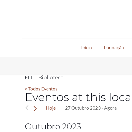
Início
Fundação
FLL – Biblioteca
« Todos Eventos
Eventos at this loca
Hoje
27 Outubro 2023
 - 
Agora
Selecione
a
Outubro 2023
data.