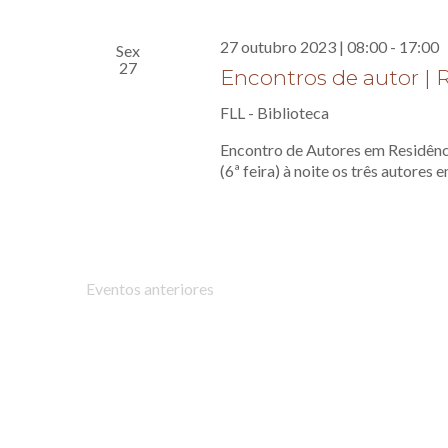
27 outubro 2023 | 08:00
-
17:00
Sex
27
Encontros de autor | R
FLL - Biblioteca
Encontro de Autores em Residênci
(6ª feira) à noite os três autores 
Eventos
anteriores