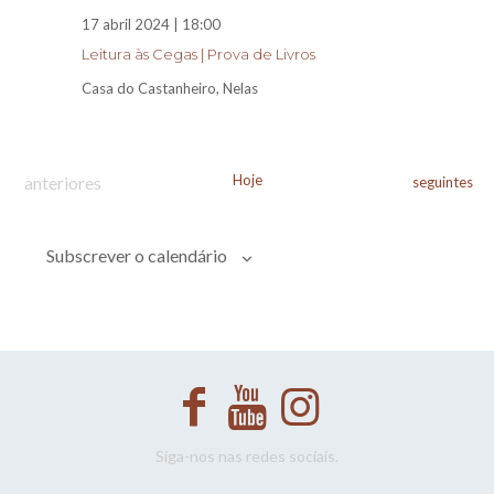
17 abril 2024 | 18:00
Leitura às Cegas | Prova de Livros
Casa do Castanheiro, Nelas
Eventos
Hoje
anteriores
Eventos
seguintes
Subscrever o calendário
Siga-nos nas redes sociais.