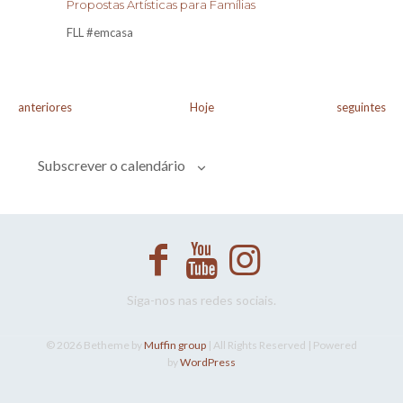
Propostas Artísticas para Famílias
FLL #emcasa
Eventos
Eventos
anteriores
Hoje
seguintes
Subscrever o calendário
Siga-nos nas redes sociais.
© 2026 Betheme by
Muffin group
| All Rights Reserved | Powered
by
WordPress