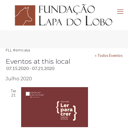
FLL #emcasa
« Todos Eventos
Eventos at this local
07.15.2020
 - 
07.21.2020
Selecione
Julho 2020
a
data.
Ter
21