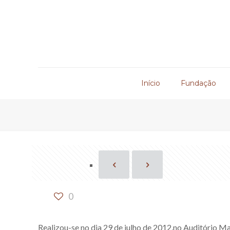
Início
Fundação
0
Realizou-se no dia 29 de julho de 2012,no Auditório M