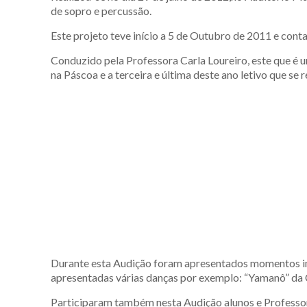
de sopro e percussão.
Este projeto teve início a 5 de Outubro de 2011 e conta
Conduzido pela Professora Carla Loureiro, este que é u
na Páscoa e a terceira e última deste ano letivo que se r
Durante esta Audição foram apresentados momentos ins
apresentadas várias danças por exemplo: “Yamanô” da 
Participaram também nesta Audição alunos e Professor