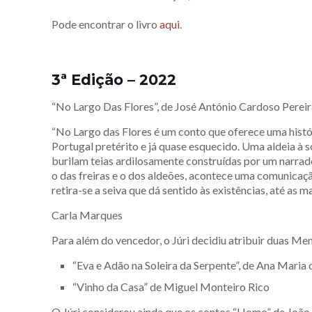
Pode encontrar o livro
aqui
.
3ª Edição – 2022
“No Largo Das Flores”, de José António Cardoso Perei
“No Largo das Flores é um conto que oferece uma histór
Portugal pretérito e já quase esquecido. Uma aldeia à 
burilam teias ardilosamente construídas por um narrad
o das freiras e o dos aldeões, acontece uma comunicaçã
retira-se a seiva que dá sentido às existências, até as m
Carla Marques
Para além do vencedor, o Júri decidiu atribuir duas M
“Eva e Adão na Soleira da Serpente”, de Ana Maria d
“Vinho da Casa” de Miguel Monteiro Rico
O Júri considerou ainda que os contos “Homo” de João