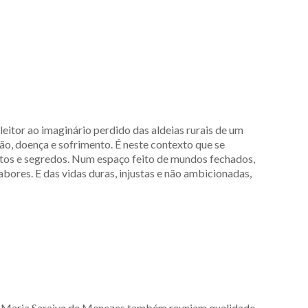
eitor ao imaginário perdido das aldeias rurais de um
ão, doença e sofrimento. É neste contexto que se
entos e segredos. Num espaço feito de mundos fechados,
bores. E das vidas duras, injustas e não ambicionadas,
 de Maria Saraiva de Menezes também reuniam qualidade