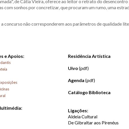
ada", de Cátia Vieira, oferece ao leitor o retrato do desencontro
as com sonhos por concretizar, que procuram um rumo, uma estrada
 a concurso não corresponderem aos parâmetros de qualidade liter
s e Apoios:
Residência Artística
dantis
Uivo
(pdf)
ateia
Agenda
(pdf)
Exposições
icinas
Catálogo Biblioteca
ural
Multimédia:
Ligações:
Aldeia Cultural
De Gibraltar aos Pirenéus