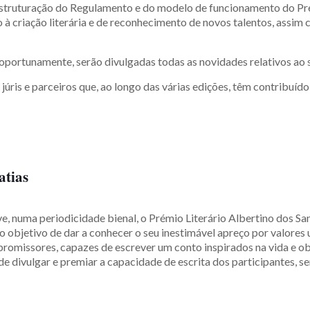
estruturação do Regulamento e do modelo de funcionamento do Prém
o à criação literária e de reconhecimento de novos talentos, assim
oportunamente, serão divulgadas todas as novidades relativos ao 
júris e parceiros que, ao longo das várias edições, têm contribuí
atias
 numa periodicidade bienal, o Prémio Literário Albertino dos San
o objetivo de dar a conhecer o seu inestimável apreço por valores 
promissores, capazes de escrever um conto inspirados na vida e ob
a de divulgar e premiar a capacidade de escrita dos participante