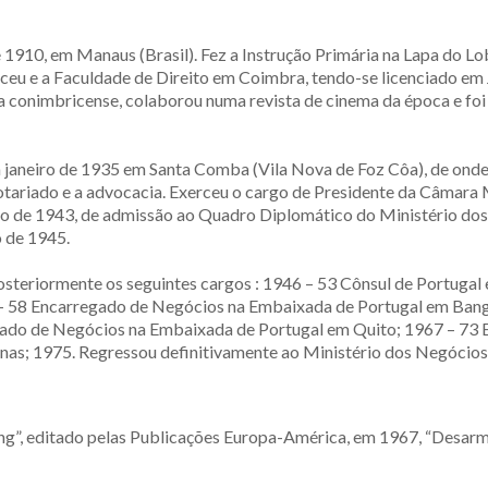
910, em Manaus (Brasil). Fez a Instrução Primária na Lapa do Lobo
iceu e a Faculdade de Direito em Coimbra, tendo-se licenciado em 
ária conimbricense, colaborou numa revista de cinema da época e f
janeiro de 1935 em Santa Comba (Vila Nova de Foz Côa), de onde er
otariado e a advocacia. Exerceu o cargo de Presidente da Câmara
o de 1943, de admissão ao Quadro Diplomático do Ministério dos
 de 1945.
teriormente os seguintes cargos : 1946 – 53 Cônsul de Portugal 
– 58 Encarregado de Negócios na Embaixada de Portugal em Ban
ado de Negócios na Embaixada de Portugal em Quito; 1967 – 73 
as; 1975. Regressou definitivamente ao Ministério dos Negócios
ng”, editado pelas Publicações Europa-América, em 1967, “Desarm