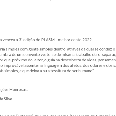
ra venceu a 3ª edição do PLASM - melhor conto 2022.
ia simples com gente simples dentro, através da qual se conduz o l
sombra de um convento veste-se de miséria, trabalho duro, separaç
or que, próximo do leitor, o guia na descoberta de vidas, pensam
o improvável assente na linguagem dos afetos, dos odores e dos sa
ais simples, e que deixa a nu a tessitura do ser humano”.
enções Honrosas:
a Silva
 Oliveira; “Eufémia”, de Luísa Paolinelli e “O Homem do Bigode”,