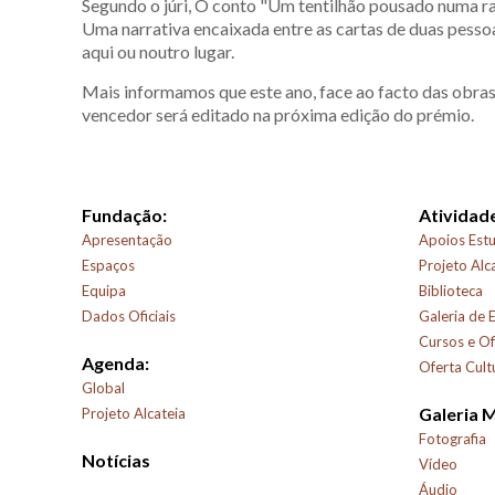
Segundo o júri, O conto "Um tentilhão pousado numa ram
Uma narrativa encaixada entre as cartas de duas pesso
aqui ou noutro lugar.
Mais informamos que este ano, face ao facto das obras
vencedor será editado na próxima edição do prémio.
Fundação:
Atividade
Apresentação
Apoios Estu
Espaços
Projeto Alc
Equipa
Biblioteca
Dados Oficiais
Galeria de 
Cursos e Of
Agenda:
Oferta Cult
Global
Galeria 
Projeto Alcateia
Fotografia
Notícias
Vídeo
Áudio