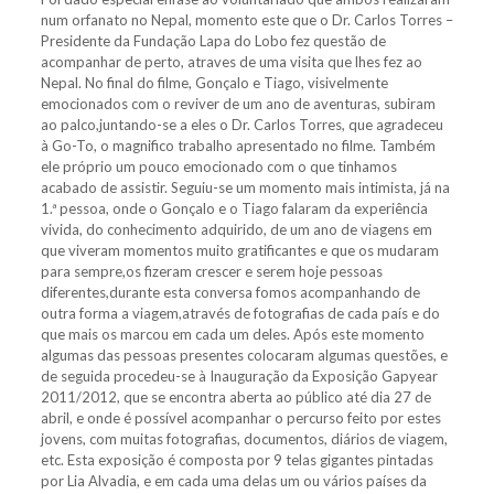
num orfanato no Nepal, momento este que o Dr. Carlos Torres –
Presidente da Fundação Lapa do Lobo fez questão de
acompanhar de perto, atraves de uma visita que lhes fez ao
Nepal. No final do filme, Gonçalo e Tiago, visivelmente
emocionados com o reviver de um ano de aventuras, subiram
ao palco,juntando-se a eles o Dr. Carlos Torres, que agradeceu
à Go-To, o magnifico trabalho apresentado no filme. Também
ele próprio um pouco emocionado com o que tinhamos
acabado de assistir. Seguiu-se um momento mais intimista, já na
1.ª pessoa, onde o Gonçalo e o Tiago falaram da experiência
vivida, do conhecimento adquirido, de um ano de viagens em
que viveram momentos muito gratificantes e que os mudaram
para sempre,os fizeram crescer e serem hoje pessoas
diferentes,durante esta conversa fomos acompanhando de
outra forma a viagem,através de fotografias de cada país e do
que mais os marcou em cada um deles. Após este momento
algumas das pessoas presentes colocaram algumas questões, e
de seguida procedeu-se à Inauguração da Exposição Gapyear
2011/2012, que se encontra aberta ao público até dia 27 de
abril, e onde é possível acompanhar o percurso feito por estes
jovens, com muitas fotografias, documentos, diários de viagem,
etc. Esta exposição é composta por 9 telas gigantes pintadas
por Lia Alvadia, e em cada uma delas um ou vários países da