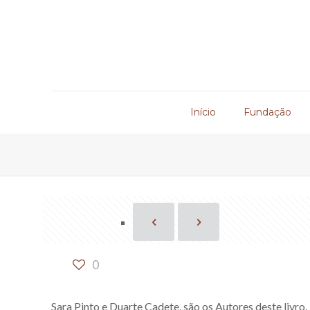
Início
Fundação
0
Sara Pinto e Duarte Cadete, são os Autores deste livro