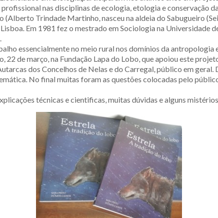
profissional nas discipl
inas de ecologia, etologia e conservação d
ho (Alberto Trindade Martinho, nasceu na aldeia do Sabugueiro (Se
de Lisboa. Em 1981 fez o mestrado em Sociologia na Universidade
.
alho essencialmente no meio rural nos domínios da antropologia e 
o, 22 de março, na Fundação Lapa do Lobo, que apoiou este projeto
 Autarcas dos Concelhos de Nelas e do Carregal, público em geral.
mática. No final muitas foram as questões colocadas pelo público, 
xplicações técnicas e cientificas, muitas dúvidas e alguns mistério