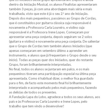
dentro da Iniciação Musical, os alunos Finalistas apresentaram
também 3 peças, já com uma abordagem mais séria e mais
trabalhada, visto que este é já o seu 2.º ano de Iniciação.
Depois dos mais pequeninos, passámos ao Grupo de Cordas,
que é constituidos por guitarra clássica cuja responsável é
novamente a Professora Carla Loureiro, e violino cuja
responsável é a Professora Irene Lopes. Começaram por
apresentar uma peça conjunta, depois seguiram-se 2 solos
(guitarra e violino) e novamente uma peça conjunta. De salientar
que o Grupo de Cordas tem também alunos Iniciados (que
apenas começaram em setembro último a aprender um
instrumento, e alunos que já frequentam o Grupo desde o seu
inicio). Todas as peças quer dos Iniciados, quer do restante
Grupo, foram brilhantemente interpretadas.
No final, todos os alunos se juntaram em palco, e os mais
pequeninos tiveram uma participação especial na última peça
apresentada. Como é habitual dizer, o melhor fica guardado
para o fim, de facto este momento final foi brilhantemente
interpretado e acompanhado pelos mais pequeninos, fazendo
as delicias de todos os presentes.
A Fundação Lapa do Lobo, agradece a todos os seus alunos, aos
país e às Professoras Carla Loureiro e Irene Lopes, pelo
trabalho que tem vindo a desenvolver!