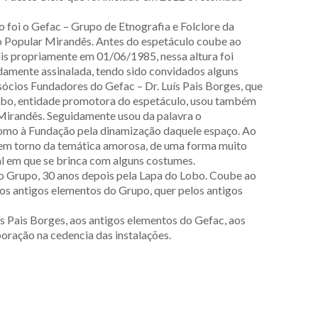
 foi o Gefac – Grupo de Etnografia e Folclore da
o Popular Mirandês. Antes do espetáculo coube ao
ais propriamente em 01/06/1985, nessa altura foi
amente assinalada, tendo sido convidados alguns
ócios Fundadores do Gefac – Dr. Luís Pais Borges, que
Lobo, entidade promotora do espetáculo, usou também
 Mirandês. Seguidamente usou da palavra o
como à Fundação pela dinamização daquele espaço. Ao
o em torno da temática amorosa, de uma forma muito
al em que se brinca com alguns costumes.
do Grupo, 30 anos depois pela Lapa do Lobo. Coube ao
os antigos elementos do Grupo, quer pelos antigos
s Pais Borges, aos antigos elementos do Gefac, aos
oração na cedencia das instalações.