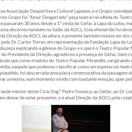
 na Associação Desportiva e Cultural Lapense, e o Grupo convidado
te Grupo foi “Amor Desgarrado” peça teatral recolhida do Teatr
 se passaram 30 anos desde a 1.ª vinda do Gefac à Lapa do Lobo, m
esma decorreu também no Salão da ADCL. Esta efeméride foi devid
da Direção da ADCL da altura, e presente também esteve um dos s
er pelo Dr. Carlos Torres, em representação da Fundação Lapa do 
da peça explicando a gênese do Grupo e o que é o Teatro Popular
 do Presidente da Direção, agradeceu a presença do Gefac, bem 
etáculo que como é habito do Teatro Popular Mirandês, vai girand
média, naquele que podemos classificar como um espetaculo teatr
e aplaudido, foi descerrada uma placa comemorativa da passagem 
errar a mesma, num momento vivido com bastante emoção, quer pel
nde mentor deste Ciclo Eng.º Pedro Fonseca, ao Gefac, ao Dr. Luí
m deixar de estar presentes, e à atual Direção da ADCL pela colab