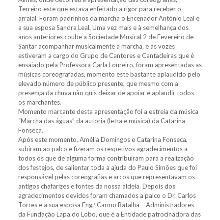
Terreiro este que estava enfeitado a rigor para receber o
arraial. Foram padrinhos da marcha o Encenador António Leal e
a sua esposa Sandra Leal. Uma vez mais e à semelhança dos
anos anteriores coube a Sociedade Musical 2 de Fevereiro de
Santar acompanhar musicalmente a marcha, e as vozes
estiveram a cargo do Grupo de Cantores e Cantadeiras que é
ensaiado pela Professora Carla Loureiro, foram apresentadas as
músicas coreografadas, momento este bastante aplaudido pelo
elevado número de público presente, que mesmo com a
presença da chuva não quis deixar de apoiar e aplaudir todos
os marchantes.
Momento marcante desta apresentação foi a estreia da música
“Marcha das águas” da autoria (letra e música) da Catarina
Fonseca.
Após este momento, Amélia Domingos e Catarina Fonseca,
subiram ao palco e fizeram os respetivos agradecimentos a
todos os que de alguma forma contribuíram para a realização
dos festejos, de salientar toda a ajuda do Paulo Simões que foi
responsável pelas coreografias e arcos que representavam os
antigos chafarizes e fontes da nossa aldeia. Depois dos
agradecimentos devidos foram chamados a palco o Dr. Carlos
Torres e a sua esposa Eng.ª Carmo Batalha – Administradores
da Fundação Lapa do Lobo, que é a Entidade patrocinadora das