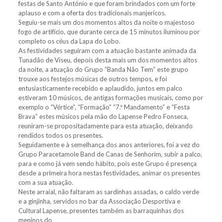
festas de Santo António e que foram brindados com um forte
aplauso e com a oferta dos tradicionais manjericos.
Seguiu-se mais um dos momentos altos da noite o majestoso
fogo de artifício, que durante cerca de 15 minutos iluminou por
completo os céus da Lapa do Lobo.
As festividades seguiram com a atuação bastante animada da
Tunadão de Viseu, depois desta mais um dos momentos altos
da noite, a atuação do Grupo “Banda Não Tem” este grupo
trouxe aos festejos músicas de outros tempos, e foi
entusiasticamente recebido e aplaudido, juntos em palco
estiveram 10 músicos, de antigas formações musicais, como por
exemplo o “Vértice”, “Formação” “7.º Mandamento” e “Festa
Brava” estes músicos pela mão do Lapense Pedro Fonseca,
reuniram-se propositadamente para esta atuação, deixando
rendidos todos os presentes.
Seguidamente e à semelhança dos anos anteriores, foi a vez do
Grupo Paracetamole Band de Canas de Senhorim, subir a palco,
para e como já vem sendo hábito, pois este Grupo é presença
desde a primeira hora nestas festividades, animar os presentes
com a sua atuação.
Neste arraial, não faltaram as sardinhas assadas, o caldo verde
e a ginjinha, servidos no bar da Associação Desportiva e
Cultural Lapense, presentes também as barraquinhas dos
meninos do