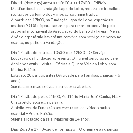
Dia 11, (domingo) entre as 10h00 e as 17h00 – Edifício
Multifuncional da Fundação Lapa do Lobo, mostra de trabalhos
realizados ao longo dos vários cursos ministrados.
A partir das 17h00, na Fundação Lapa do Lobo, espetáculo
musical: “O Dão é para cantar e para rimar” promovido pelo
grupo infanto-juvenil da Associação do Bairro da Igreja – Nelas.
Após o espetáculo haverá um convívio com serviço de porco no
espeto, no pátio da Fundação.
Dia 17, sábado entre as 10h30 e as 12h30 – O Serviço
Educativo da Fundação apresenta: O incrível percurso no vale
dos lobos azuis – Visita – Oficina à Quinta Vale do Lobo, com
Marina Palácio.
Lotação: 20 participantes (Atividade para Famílias, crianças > 6
anos).
Sujeita a inscrição prévia. Inscrições já abertas.
Dia 17, sábado pelas 21h00, Auditório Maria José Cunha, FLL –
Um capitulo sobre….a palavra.
A biblioteca da Fundação apresenta um convidado muito
especial – Pedro Paixão.
Sujeita à lotação da sala. Maiores de 14 anos.
Dias 26,28 e 29 – Ação de Formação – O cinema e as crianças,