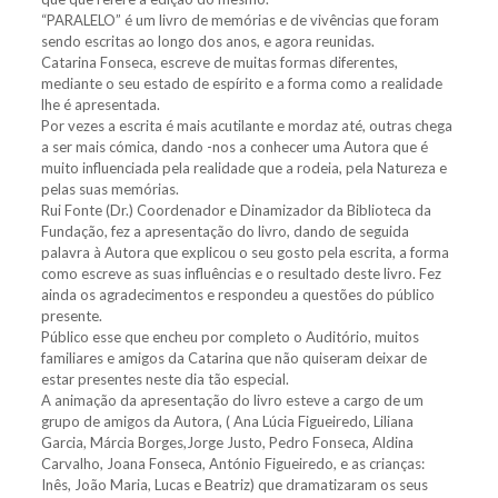
“PARALELO” é um livro de memórias e de vivências que foram
sendo escritas ao longo dos anos, e agora reunidas.
Catarina Fonseca, escreve de muitas formas diferentes,
mediante o seu estado de espírito e a forma como a realidade
lhe é apresentada.
Por vezes a escrita é mais acutilante e mordaz até, outras chega
a ser mais cómica, dando -nos a conhecer uma Autora que é
muito influenciada pela realidade que a rodeia, pela Natureza e
pelas suas memórias.
Rui Fonte (Dr.) Coordenador e Dinamizador da Biblioteca da
Fundação, fez a apresentação do livro, dando de seguida
palavra à Autora que explicou o seu gosto pela escrita, a forma
como escreve as suas influências e o resultado deste livro. Fez
ainda os agradecimentos e respondeu a questões do público
presente.
Público esse que encheu por completo o Auditório, muitos
familiares e amigos da Catarina que não quiseram deixar de
estar presentes neste dia tão especial.
A animação da apresentação do livro esteve a cargo de um
grupo de amigos da Autora, ( Ana Lúcia Figueiredo, Liliana
Garcia, Márcia Borges,Jorge Justo, Pedro Fonseca, Aldina
Carvalho, Joana Fonseca, António Figueiredo, e as crianças:
Inês, João Maria, Lucas e Beatriz) que dramatizaram os seus