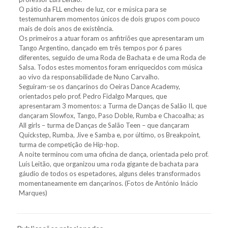
O pátio da FLL enc
heu de luz, cor e música para se
testemunharem momentos únicos de dois grupos com pouco
mais de dois anos de existência.
Os primeiros a atuar foram os anfitriões que apresentaram um
Tango Argentino, dançado em três tempos por 6 pares
diferentes, seguido de uma Roda de Bachata e de uma Roda de
Salsa. Todos estes momentos foram enriquecidos com música
ao vivo da responsabilidade de Nuno Carvalho.
Seguiram-se os dançarinos do Oeiras Dance Academy,
orientados pelo prof. Pedro Fidalgo Marques, que
apresentaram 3 momentos: a Turma de Danças de Salão II, que
dançaram Slowfox, Tango, Paso Doble, Rumba e Chacoalha; as
All girls – turma de Danças de Salão Teen – que dançaram
Quickstep, Rumba, Jive e Samba e, por último, os Breakpoint,
turma de competição de Hip-hop.
A noite terminou com uma oficina de dança, orientada pelo prof.
Luís Leitão, que organizou uma roda gigante de bachata para
gáudio de todos os espetadores, alguns deles transformados
momentaneamente em dançarinos. (Fotos de António Inácio
Marques)