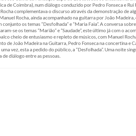
ca de Coimbra), num diálogo conduzido por Pedro Fonseca e Rui Fon
Rocha complementava o discurso através da demonstração de algu
e Manuel Rocha, ainda acompanhado na guitarra por João Madeira,
conjunto os temas “Desfolhada” e “Maria Faia”. A conversa sobre 
taram-se os temas “Marião” e “Saudade”, este último já com o ac
e palco cheio de entusiasmo e repleto de músicos, com Manuel Roc
de João Madeira na Guitarra, Pedro Fonseca na concertina e Cat
uma vez, esta a pedido do público, a “Desfolhada”. Uma noite sing
 de diálogo entre as pessoas.