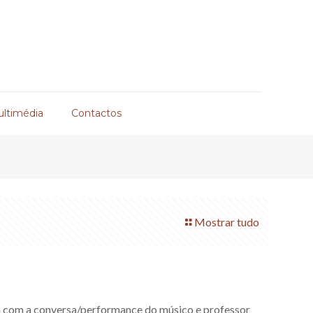
ultimédia
Contactos
Mostrar tudo
m com a conversa/performance do músico e professor