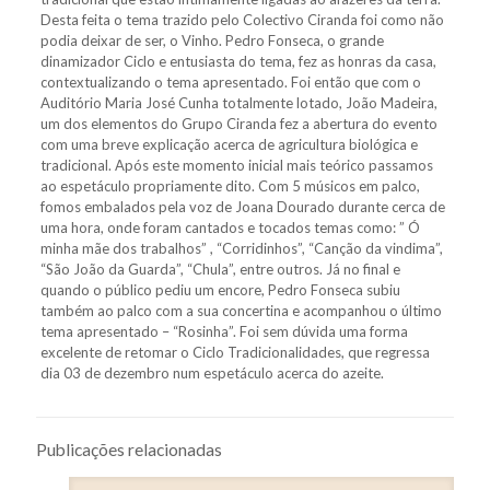
Desta feita o tema trazido pelo Colectivo Ciranda foi como não
podia deixar de ser, o Vinho. Pedro Fonseca, o grande
dinamizador Ciclo e entusiasta do tema, fez as honras da casa,
contextualizando o tema apresentado. Foi então que com o
Auditório Maria José Cunha totalmente lotado, João Madeira,
um dos elementos do Grupo Ciranda fez a abertura do evento
com uma breve explicação acerca de agricultura biológica e
tradicional. Após este momento inicial mais teórico passamos
ao espetáculo propriamente dito. Com 5 músicos em palco,
fomos embalados pela voz de Joana Dourado durante cerca de
uma hora, onde foram cantados e tocados temas como: ” Ó
minha mãe dos trabalhos” , “Corridinhos”, “Canção da vindima”,
“São João da Guarda”, “Chula”, entre outros. Já no final e
quando o público pediu um encore, Pedro Fonseca subiu
também ao palco com a sua concertina e acompanhou o último
tema apresentado – “Rosinha”. Foi sem dúvida uma forma
excelente de retomar o Ciclo Tradicionalidades, que regressa
dia 03 de dezembro num espetáculo acerca do azeite.
Publicações relacionadas