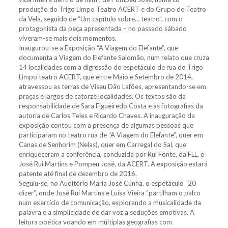
produção do Trigo Limpo Teatro ACERT e do Grupo de Teatro
da Vela, seguido de “Um capítulo sobre… teatro”, com o
protagonista da peça apresentada – no passado sábado
viveram-se mais dois momentos.
Inaugurou-se a Exposição “A Viagem do Elefante”, que
documenta a Viagem do Elefante Salomão, num relato que cruza
14 localidades com a digressão do espetáculo de rua do Trigo
Limpo teatro ACERT, que entre Maio e Setembro de 2014,
atravessou as terras de Viseu Dão Lafões, apresentando-se em
praças e largos de catorze localidades. Os textos são da
responsabilidade de Sara Figueiredo Costa e as fotografias da
autoria de Carlos Teles e Ricardo Chaves. A inauguração da
exposição contou com a presença de algumas pessoas que
participaram no teatro rua de “A Viagem do Elefante”, quer em
Canas de Senhorim (Nelas), quer em Carregal do Sal, que
enriqueceram a conferência, conduzida por Rui Fonte, da FLL, e
José Rui Martins e Pompeu José, da ACERT. A exposição estará
patente até final de dezembro de 2016.
Seguiu-se, no Auditório Maria José Cunha, o espetáculo “20
dizer”, onde José Rui Martins e Luísa Vieira “partilham o palco
num exercício de comunicação, explorando a musicalidade da
palavra e a simplicidade de dar voz a seduções emotivas. A
leitura poética voando em múltiplas geografias com