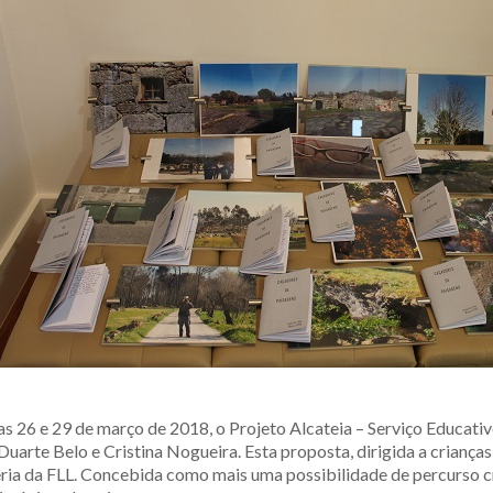
dias 26 e 29 de março de 2018, o Projeto Alcateia – Serviço Educa
uarte Belo e Cristina Nogueira. Esta proposta, dirigida a crianças 
leria da FLL. Concebida como mais uma possibilidade de percurso 