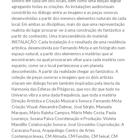
sonoro em cada um dos locais, bem como uma edição digital
agregando todas as criações. As instalações audiovisuais
consistirão no diálogo entre as imagens e as peças sonoras
desenvolvidas a partir dos mesmos elementos naturais de cada
local. Em ambas as disciplinas, mais do que uma representação
realista do lugar procurar-se-á uma construção do fantástico a
partir do conhecido. Uma transcendência do material.
INSTALAÇÃO: Cada instalação é o resultado de uma residência
artística, desenvolvida por Fernando Mota e um fotógrafo num
espaço natural, a partir dos elementos e matérias que aí
encontraram, na qual procuraram olhar para cada matéria com
espanto, como se o local pertencesse a um planeta
desconhecido. A partir da realidade chegar ao fantástico. A
coleção de peças sonoras e imagens que os dois artistas
criaram em diálogo foram também inspiradas pela teoria da
Harmonia das Esferas de Pitágoras, que nos diz que tudo no
Universo vibra a uma dada frequência, que toda a matéria
Direção Artística e Criação Musical e Sonora: Fernando Mota
Criação Visual: Alexandre Delmar, José Sérgio, Manuela
Marques, Mário Rainha Campos, Mário Melo Costa, Paula
Lourenço, Susana Paiva Coordenação e Produção: Violeta
Mandillo Colaboração Sonora: José Grossinho Coprodução: A
Caravana Passa, Arquipélago Centro de Artes
Contemporâneas, CM Almada, CM Fundão, CM Seixal, CM