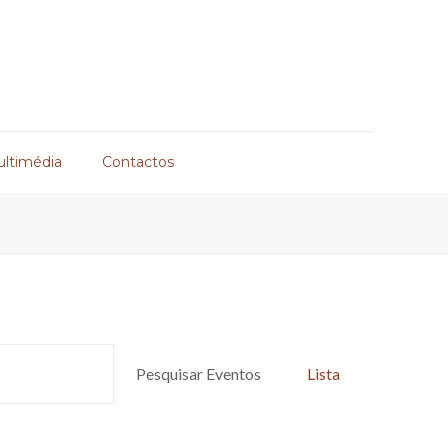
ultimédia
Contactos
Navegaç
Pesquisar Eventos
Lista
de
visualiza
de