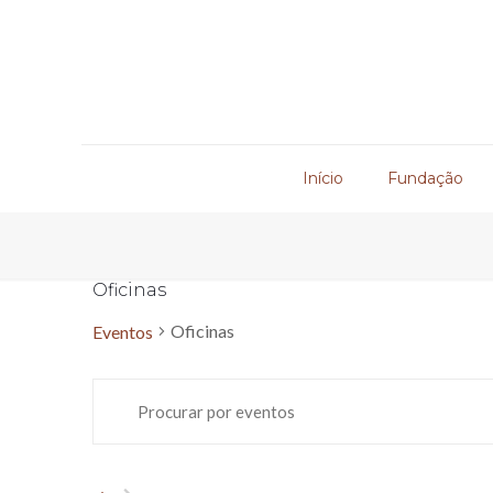
Início
Fundação
Oficinas
Oficinas
Eventos
Navegação
Eventos
Digite
de
a
palavra-
pesquisa
chave.