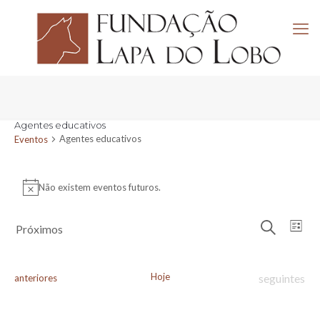
Agentes educativos
Agentes educativos
Eventos
Eventos
Não existem eventos futuros.
Aviso
Navega
Nav
Próximos
Lista
de
de
Pesquisar
Selecione
visu
pesquis
a
de
e
data.
Eve
Hoje
Eventos
Eventos
seguintes
anteriores
visuali
de