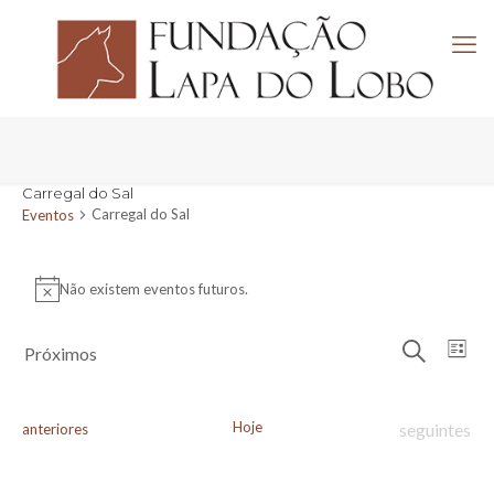
Carregal do Sal
Carregal do Sal
Eventos
Eventos
Não existem eventos futuros.
Aviso
Navega
Nav
Próximos
Lista
de
de
Pesquisar
Selecione
visu
pesquis
a
de
e
data.
Eve
Hoje
Eventos
Eventos
seguintes
anteriores
visuali
de