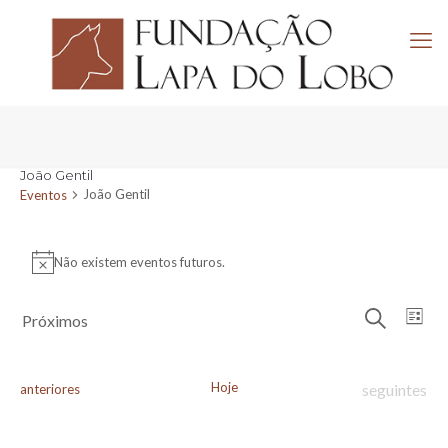
João Gentil
João Gentil
Eventos
Eventos
Não existem eventos futuros.
Aviso
Navega
Nav
Próximos
Lista
de
de
Pesquisar
Selecione
visu
pesquis
a
de
e
data.
Eve
Hoje
Eventos
Eventos
seguintes
anteriores
visuali
de