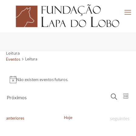
Leitura
Leitura
Eventos
Eventos
Não existem eventos futuros.
Aviso
Navega
Nav
Próximos
Lista
de
de
Pesquisar
Selecione
visu
pesquis
a
de
e
data.
Eve
Hoje
Eventos
Eventos
seguintes
anteriores
visuali
de