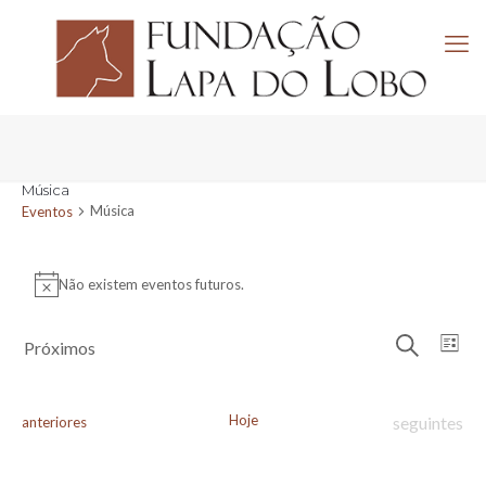
Música
Música
Eventos
Eventos
Não existem eventos futuros.
Aviso
Navega
Nav
Próximos
Lista
de
de
Pesquisar
Selecione
visu
pesquis
a
de
e
data.
Eve
Hoje
Eventos
Eventos
seguintes
anteriores
visuali
de