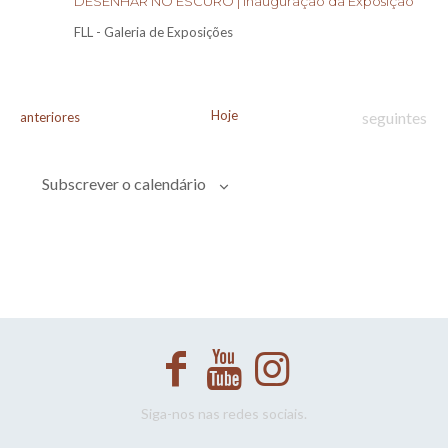
DESENHAR NO ESCURO | Inauguração da Exposição
FLL - Galeria de Exposições
Hoje
Eventos
Eventos
seguintes
anteriores
Subscrever o calendário
Siga-nos nas redes sociais.