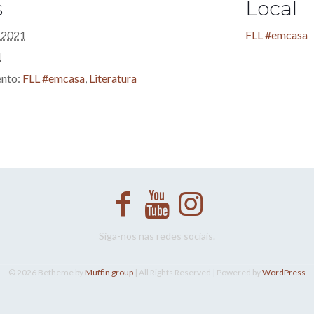
s
Local
o 2021
FLL #emcasa
1
ento:
FLL #emcasa
,
Literatura
Siga-nos nas redes sociais.
© 2026 Betheme by
Muffin group
| All Rights Reserved | Powered by
WordPress