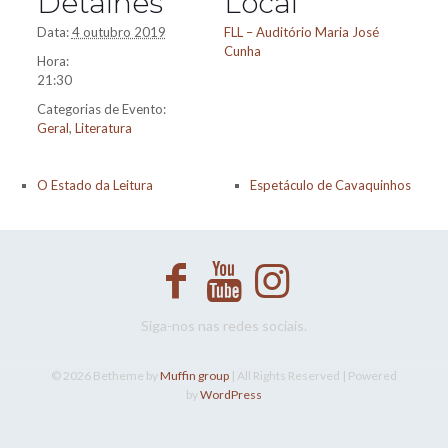
Detalhes
Local
Data:
4 outubro 2019
FLL – Auditório Maria José
Cunha
Hora:
21:30
Categorias de Evento:
Geral
,
Literatura
O Estado da Leitura
Espetáculo de Cavaquinhos
Siga-nos nas redes sociais.
© 2026 Betheme by
Muffin group
| All Rights Reserved | Powered
by
WordPress