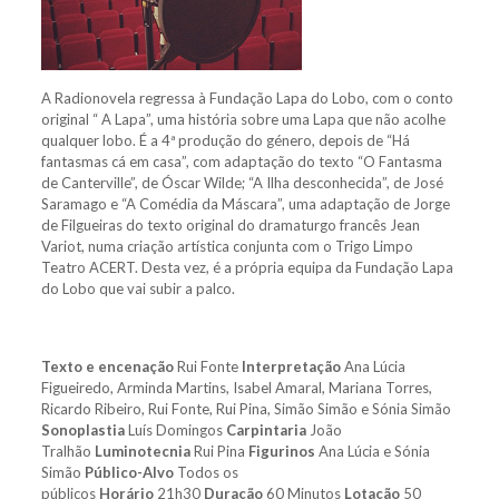
A Radionovela regressa à Fundação Lapa do Lobo, com o conto
original “ A Lapa”, uma história sobre uma Lapa que não acolhe
qualquer lobo. É a 4ª produção do género, depois de “Há
fantasmas cá em casa”, com adaptação do texto “O Fantasma
de Canterville”, de Óscar Wilde; “A Ilha desconhecida”, de José
Saramago e “A Comédia da Máscara”, uma adaptação de Jorge
de Filgueiras do texto original do dramaturgo francês Jean
Variot, numa criação artística conjunta com o Trigo Limpo
Teatro ACERT. Desta vez, é a própria equipa da Fundação Lapa
do Lobo que vai subir a palco.
Texto e encenação
Rui Fonte
Interpretação
Ana Lúcia
Figueiredo, Arminda Martins, Isabel Amaral, Mariana Torres,
Ricardo Ribeiro, Rui Fonte, Rui Pina, Simão Simão e Sónia Simão
Sonoplastia
Luís Domingos
Carpintaria
João
Tralhão
Luminotecnia
Rui Pina
Figurinos
Ana Lúcia e Sónia
Simão
Público-Alvo
Todos os
públicos
Horário
21h30
Duração
60 Minutos
Lotação
50