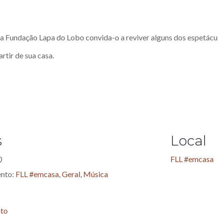
 a Fundação Lapa do Lobo convida-o a reviver alguns dos espetác
artir de sua casa.
s
Local
0
FLL #emcasa
ento:
FLL #emcasa
,
Geral
,
Música
nto