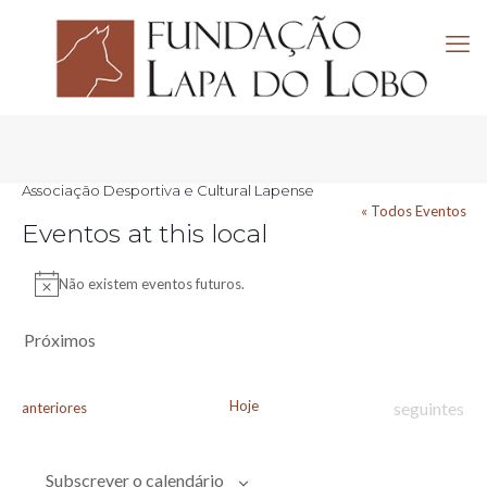
Associação Desportiva e Cultural Lapense
« Todos Eventos
Eventos at this local
Não existem eventos futuros.
Aviso
Próximos
Selecione
a
data.
Hoje
Eventos
Eventos
seguintes
anteriores
Subscrever o calendário