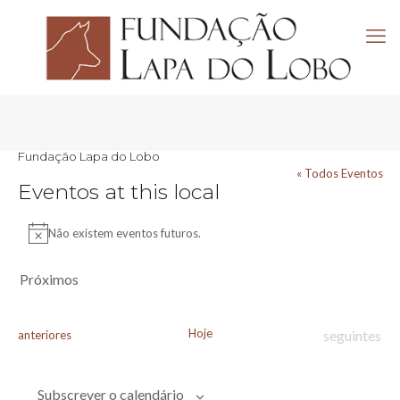
Fundação Lapa do Lobo
« Todos Eventos
Eventos at this local
Não existem eventos futuros.
Aviso
Próximos
Selecione
a
data.
Hoje
Eventos
Eventos
seguintes
anteriores
Subscrever o calendário