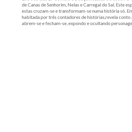
de Canas de Senhorim, Nelas e Carregal do Sal. Este es
estas cruzam-se e transformam-se numa história só. Em
habitada por três contadores de histórias,revela cont
abrem-se e fecham-se, expondo e ocultando personagens