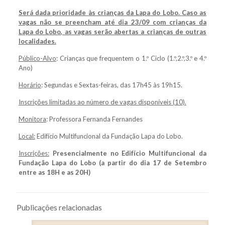
Será dada prioridade às crianças da Lapa do Lobo. Caso as
vagas não se preencham até dia 23/09 com crianças da
Lapa do Lobo, as vagas serão abertas a crianças de outras
localidades.
Público-Alvo
: Crianças que frequentem o 1.º Ciclo (1.º,2.º,3.º e 4.º
Ano)
Horário
: Segundas e Sextas-feiras, das 17h45 às 19h15.
Inscrições limitadas ao número de vagas disponíveis (10).
Monitora
: Professora Fernanda Fernandes
Local:
Edifício Multifuncional da Fundação Lapa do Lobo.
Inscrições:
Presencialmente no Edifício Multifuncional da
Fundação Lapa do Lobo (a partir do dia 17 de Setembro
entre as 18H e as 20H)
Publicações relacionadas