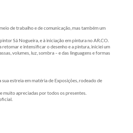
e meio de trabalho e de comunicação, mas também um
intor Sá Nogueira, e à iniciação em pintura no AR.CO.
etomar e intensificar o desenho e a pintura, iniciei um
assas, volumes, luz, sombra – e das linguagens e formas
 sua estreia em matéria de Exposições, rodeado de
e muito apreciadas por todos os presentes.
ficial.