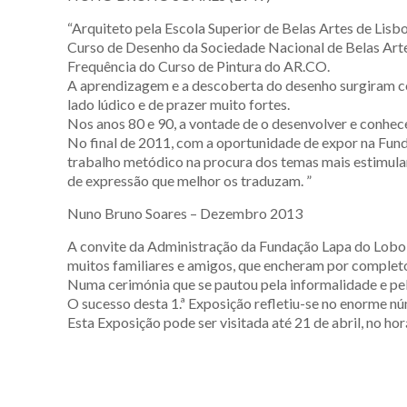
“Arquiteto pela Escola Superior de Belas Artes de Lisbo
Curso de Desenho da Sociedade Nacional de Belas Arte
Frequência do Curso de Pintura do AR.CO.
A aprendizagem e a descoberta do desenho surgiram co
lado lúdico e de prazer muito fortes.
Nos anos 80 e 90, a vontade de o desenvolver e conhec
No final de 2011, com a oportunidade de expor na Funda
trabalho metódico na procura dos temas mais estimulant
de expressão que melhor os traduzam. ”
Nuno Bruno Soares – Dezembro 2013
A convite da Administração da Fundação Lapa do Lobo,
muitos familiares e amigos, que encheram por complet
Numa cerimónia que se pautou pela informalidade e pel
O sucesso desta 1.ª Exposição refletiu-se no enorme nú
Esta Exposição pode ser visitada até 21 de abril, no h