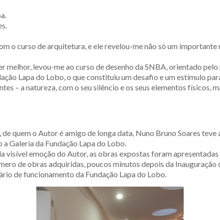
a.
s.
m o curso de arquitetura, e ele revelou-me não só um important
er melhor, levou-me ao curso de desenho da SNBA, orientado pelo p
ção Lapa do Lobo, o que constituiu um desafio e um estímulo para r
es – a natureza, com o seu silêncio e os seus elementos físicos, m
 de quem o Autor é amigo de longa data, Nuno Bruno Soares teve a
o a Galeria da Fundação Lapa do Lobo.
a visível emoção do Autor, as obras expostas foram apresentadas 
mero de obras adquiridas, poucos minutos depois da Inauguração o
orário de funcionamento da Fundação Lapa do Lobo.