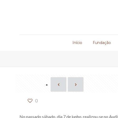
Início
Fundação
0
No passado sábado, dia 7 de junho, realizou-se no Aud