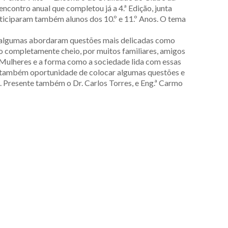
contro anual que completou já a 4.ª Edição, junta
rticiparam também alunos dos 10.º e 11.º Anos. O tema
s, algumas abordaram questões mais delicadas como
 completamente cheio, por muitos familiares, amigos
 Mulheres e a forma como a sociedade lida com essas
teve também oportunidade de colocar algumas questões e
. Presente também o Dr. Carlos Torres, e Eng.ª Carmo