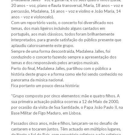
20 anos – voz, piano e flauta transversal, Maria, 18 anos – voz e
percussão, Madalena, 16 anos – voz e violino e João Maria, 14
anos – voz e violoncelo).
Com um reportório vasto, o concerto foi diversificado nos
temas, dos mais ligeiros incluindo alguns cantados em
português, aos mais clássicos, todos foram brilhantemente
interpretados, para grande satisfação do público presente que
aplaudiu calorosamente este grupo.
Sempre de uma forma descontraida, Madalena Jalles, foi
conduzindo o concerto fazendo sempre a apresentação dos
temas e dos responsáveis pelos arranjos musicais.
Perto do final, Madalena Jalles, partilhou com o público a
história deste grupo e a forma como ele foi sendo conhecido no
panorama da música nacional.
Fica portanto um pouco dessa história:
“Grupo composto por cinco elementos: mãe e quatro filhos. A
sua primeira actuação pública ocorreu a 12 de Maio de 2000,
por ocasião da visita de Sua Santidade, o Papa João Paulo II, na
Base Militar de Figo Maduro, em Lisboa.
Passados cinco anos, mãe e filhos, lançaram-se no desafio de
cantarem e tocarem juntos. Têm actuado em múltiplos lugares,
de Norte a Sul do País, com reportório religioso e não religioso,