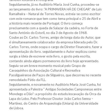
Seguidamente, já no Auditório Maria José Cunha, procedeu-se
ao lançamento do livro: “A PRIMAVERA HÁ DE CHEGAR” de Luís
Ramalheira – Natural de Torres Novas, estreia-se como escritor
com este romance que tem como tema principal o 25 de Abril e
a história mais recente de Portugal. O livro começa
precisamente com a queda de Salazar da cadeira, no Forte de
Santo António do Estoril, no dia 3 de Agosto de 1968.
Coube ao Dr. Carlos Torres, amigo de longa data do Autor, que
é simultaneamente colaborador da empresa liderada pelo Dr.
Carlos Torres, onde ocupa o cargo de Diretor Financeiro, fazer a
apresentação do livro. seguidamente o Autor explicou como
surgiu a ideia de escrever este livro, o gosto pela escrita,
contando ainda alguns pormenores do livro hoje apresentado.
Seguiu-se um breve momento musical pelo Grupo de
Cavaquinhos da Associação Cultural e Recreativa
Passilgueirense de Paços de Silgueiros, que decorreu no recente
remodelado Pátio da FLL.
Seguidamente, e novamente no Auditório Maria José Cunha, foi
apresentada a Palestra ” Antigas Sociedades Camponesas entre
Mondego e Dão”: a propósito do estudo/escavação da Orca da
Lapa do Lobo. Pelo Professor Doutor João Carlos Senna –
Martinez, do Centro de Arqueologia (Uniarq) da Universidade
de Lisboa.