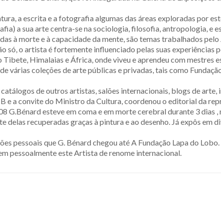
ura, a escrita e a fotografia algumas das áreas exploradas por est
fia) a sua arte centra-se na sociologia, filosofia, antropologia, e e
igadas à morte e à capacidade da mente, são temas trabalhados pelo
o só, o artista é fortemente influenciado pelas suas experiências
ao Tibete, Himalaias e África, onde viveu e aprendeu com mestres e
m de várias coleções de arte públicas e privadas, tais como Fundaçã
álogos de outros artistas, salões internacionais, blogs de arte, i
 e a convite do Ministro da Cultura, coordenou o editorial da re
8 G.Bénard esteve em coma e em morte cerebral durante 3 dias , 
 delas recuperadas graças à pintura e ao desenho. Já expôs em dive
elações pessoais que G. Bénard chegou até A Fundação Lapa do Lobo
em pessoalmente este Artista de renome internacional.