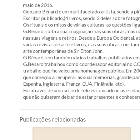
maio de 2016.
Gonzalo Bénard é um multifacetado artista, sendo a pint
Escritor publicado,(4 livros, sendo 3 deles sobre fotogra
Os rituais e os mitos de várias culturas, as questões l
G.Bénard, solta a sua imaginação nas suas obras, mas nã
nas suas viagens e retiros. Desde a Europa Ocidental, 
várias revistas de arte e livros, e as suas obras consta
arte contemporânea de Sir Elton John.
G.Bénard tem também vários trabalhos publicados em cat
G.Bénard trabalhou como coordenador editorial no CCB
trabalho que lhe valeu uma homenagem pública. Em 200
que começou a recuperar as suas memórias, grande parte
Espanha, Inglaterra, França, EUA, Finlândia, etc).
Foi através de uma série de felizes coincidências e r
que não quiseram deixar de estar presentes e conhecer
Publicações relacionadas