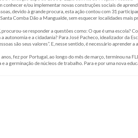
em conhecer e/ou implementar novas construções sociais de apren
ssoas, devido à grande procura, esta ação contou com 31 participan
de Santa Comba Dão a Mangualde, sem esquecer localidades mais pr
, procurou-se responder a questões como: O que é uma escola? Com
a autonomia e a cidadania? Para José Pacheco, idealizador da Esc
essoas são seus valores”. E, nesse sentido, é necessário aprender
 anos, fez por Portugal, ao longo do mês de março, terminou na FLL
 e a germinação de núcleos de trabalho. Para e por uma nova educ