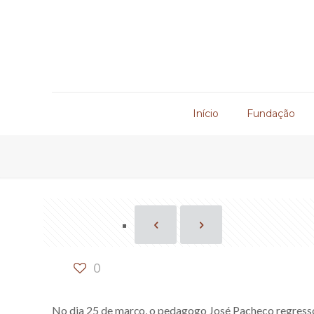
Início
Fundação
0
No dia 25 de março, o pedagogo José Pacheco regressou