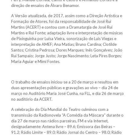
direção de ensaios de Álvaro Benamor.
A Versão atualizada, de 2017, assim como a Direção Artística e
Formação de Atores, foi da responsabilidade de José Rui
Martins (ACERT) e contou com a Dramaturgia de José Rui
Martins e Rui Fonte; adaptação livre e interpretação de músicas
de Pixinguinha por Luísa Vieira, sonorização de Luís Viegas e
interpretação de AMEF; Ana Matias; Bruno Cardina; Clotilde
Santos; Cristina Pedrosa; Dores Marques; Inês Gonçalves; João
Rui Sampaio; Jorge Justo; Jorge Nascimento; Leta Pires Borges;
Maria Aguiar e Mimi Fontes.
O trabalho de ensaios iniciou-se a 20 de março e resultou em
duas apresentações públicas e gravações ao vivo – dia 24 de
março no Auditório Maria José Cunha, na FLL, e dia 26 de março
no auditório da ACERT.
A celebração do Dia Mundial do Teatro culminou com a
transmissão da Radionovela “A Comédia da Máscara” durante o
dia 27 de março nas rádios parceiras, FM e via Internet,
designadamente: Antena livre – 89.6; Emissora das Beiras –
91.2; Rádio Limite – 89.0; Rádio Jornal do Centro – 98.0; Rádio